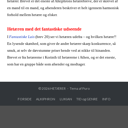
hetærer. Brevet er det eneste af Alkiphrons hetærebreve, der er skrevet af
en mand til en mand, og afsenderen beskriver et helt igennem harmonisk
forhold mellem hetære og elsker.
Hetæren med det fantastiske udseende
I
Fantastiske Lais
(brev 20) ser vi hetæren udefra – og hvilken hetære!!
En lysende skønhed, som giver de andre hetærer skarp konkurrence, så
smuk, at selv de døvstumme priser hende ved at nikke til hinanden.
Brevet er fra hetærerne i Korinth til hetærerne i Athen, og er det eneste,
som har en gruppe både som afsender og modtager.
© 2026
HETÆRER
Tema af
Puro
FORSIDE
ALKIPHRON
LUKIAN
TID og GENRE
INFO