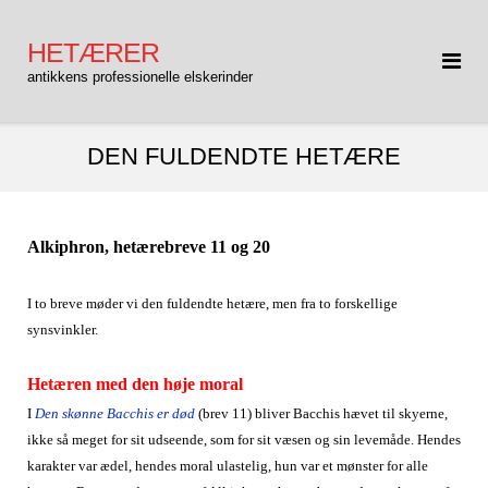
Gå
til
HETÆRER
indhold
antikkens professionelle elskerinder
DEN FULDENDTE HETÆRE
Alkiphron, hetærebreve 11 og 20
I to breve møder vi den fuldendte hetære, men fra to forskellige
synsvinkler.
Hetæren med den høje moral
I
Den skønne Bacchis er død
(brev 11) bliver Bacchis hævet til skyerne,
ikke så meget for sit udseende, som for sit væsen og sin levemåde. Hendes
karakter var ædel, hendes moral ulastelig, hun var et mønster for alle