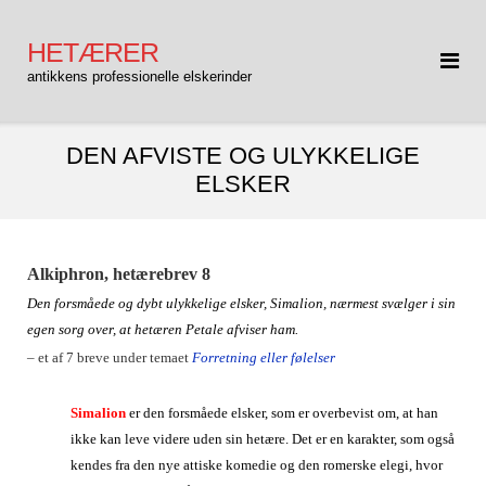
Gå
til
HETÆRER
indhold
antikkens professionelle elskerinder
DEN AFVISTE OG ULYKKELIGE
ELSKER
Alkiphron, hetærebrev 8
Den forsmåede og dybt ulykkelige elsker, Simalion, nærmest svælger i sin
egen sorg over, at hetæren Petale afviser ham.
– et af 7 breve under temaet
Forretning eller følelser
Simalion
er den forsmåede elsker, som er overbevist om, at han
ikke kan leve videre uden sin hetære. Det er en karakter, som også
kendes fra den nye attiske komedie og den romerske elegi, hvor