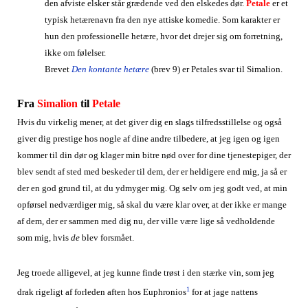
den afviste elsker står grædende ved den elskedes dør.
Petale
er et
typisk hetærenavn fra den nye attiske komedie. Som karakter er
hun den professionelle hetære, hvor det drejer sig om forretning,
ikke om følelser.
Brevet
Den kontante hetære
(brev 9) er Petales svar til Simalion.
Fra
Simalion
til
Petale
Hvis du virkelig mener, at det giver dig en slags tilfredsstillelse og også
giver dig prestige hos nogle af dine andre tilbedere, at jeg igen og igen
kommer til din dør og klager min bitre nød over for dine tjenestepiger, der
blev sendt af sted med beskeder til dem, der er heldigere end mig, ja så er
der en god grund til, at du ydmyger mig. Og selv om jeg godt ved, at min
opførsel nedværdiger mig, så skal du være klar over, at der ikke er mange
af dem, der er sammen med dig nu, der ville være lige så vedholdende
som mig, hvis
de
blev forsmået.
Jeg troede alligevel, at jeg kunne finde trøst i den stærke vin, som jeg
1
drak rigeligt af forleden aften hos Euphronios
for at jage nattens