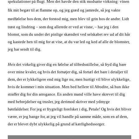
spekulationer på flugt. Men det havde den stik modsatte virkning: vinen
fik mit begær til at flamme op, og jeg græd og jamrede, så jeg vakte
medfølelse hos dem, der forstod mig, men blev til grin hos de andre.
Lidt
trøst og lindring – som dog allerede er ved at visne, – har jeg i den
blomst, som du under det pinlige skænderi ved selskabet rev ud af dit hår
og kastede hen til mig for at vise, at du var led og ked af alle de blomster,
jeg har sendt til dig.
Hvis
det virkelig giver dig en følelse af tilfredsstillelse, så fryd dig bare
over mine kvaler, og hvis det fornøjer dig, så fortæl det bare i detaljer til
dem, der er lykkeligere end mig lige nu, men hurtigt vil blive ulykkelige,
hvis de kommer i min situation.
Men bed hellere til Afrodite, så hun ikke
straffer dig for din arrogance. En anden mand ville have skrevet til dig
med bebrejdelser og trusler, jeg derimod skriver med ydmyge
bønfaldelser. For jeg er frygteligt forelsket i dig, Petale! Og hvis det bliver
værre, er jeg bange for, at jeg vil handle på samme måde, som en af dem,
der er blevet dybt ulykkelig på grund af kærlighedssorger.