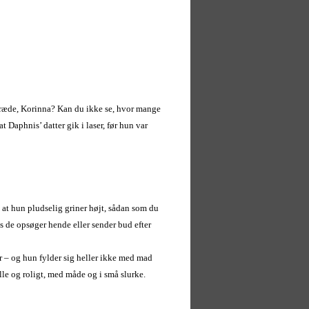
t græde, Korinna? Kan du ikke se, hvor mange
at Daphnis’ datter gik i laser, før hun var
 at hun pludselig griner højt, sådan som du
vis de opsøger hende eller sender bud efter
r – og hun fylder sig heller ikke med mad
lle og roligt, med måde og i små slurke.