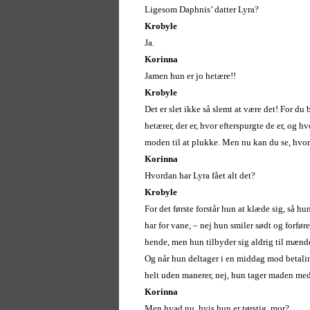
Ligesom Daphnis’ datter Lyra?
Krobyle
Ja.
Korinna
Jamen hun er jo hetære!!
Krobyle
Det er slet ikke så slemt at være det! For d
hetærer, der er, hvor efterspurgte de er, og
moden til at plukke. Men nu kan du se, hvord
Korinna
Hvordan har Lyra fået alt det?
Krobyle
For det første forstår hun at klæde sig, så 
har for vane, – nej hun smiler sødt og forfør
hende, men hun tilbyder sig aldrig til mænde
Og når hun deltager i en middag mod betalin
helt uden manerer, nej, hun tager maden med 
Korinna
Men hvad nu, hvis hun er tørstig, mor?