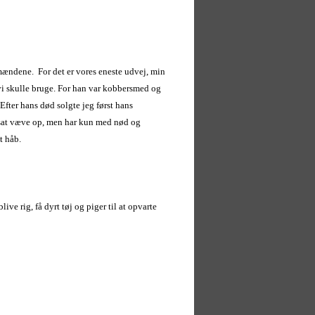
 mændene. For det er vores eneste udvej, min
ad vi skulle bruge. For han var kobbersmed og
ter hans død solgte jeg først hans
g sat væve op, men har kun med nød og
t håb.
ve rig, få dyrt tøj og piger til at opvarte