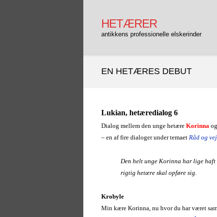
Gå
til
HETÆRER
indhold
antikkens professionelle elskerinder
EN HETÆRES DEBUT
Lukian, hetæredialog 6
Dialog mellem den unge hetære
Korinna
og
– e
n af fire dialoger under temaet
Råd og ve
Den helt unge Korinna har lige haft 
rigtig hetære skal opføre sig.
Krobyle
Min kære Korinna, nu hvor du har været samm