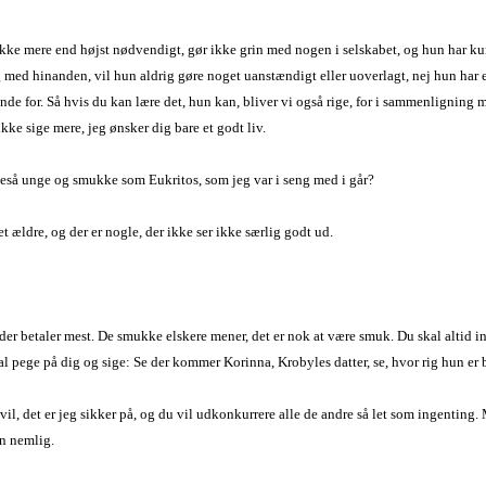
ikke mere end højst nødvendigt, gør ikke grin med nogen i selskabet, og hun har kun 
 med hinanden, vil hun aldrig gøre noget uanstændigt eller uoverlagt, nej hun har e
hende for. Så hvis du kan lære det, hun kan, bliver vi også rige, for i sammenlignin
ikke sige mere, jeg ønsker dig bare et godt liv.
igeså unge og smukke som Eukritos, som jeg var i seng med i går?
et ældre, og der er nogle, der ikke ser ikke særlig godt ud.
der betaler mest. De smukke elskere mener, det er nok at være smuk. Du skal altid in
al pege på dig og sige: Se der kommer Korinna, Krobyles datter, se, hvor rig hun er
u vil, det er jeg sikker på, og du vil udkonkurrere alle de andre så let som ingenti
an nemlig.