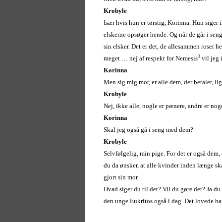
Krobyle
Især hvis hun er tørstig, Korinna. Hun siger 
elskerne opsøger hende. Og når de går i seng
sin elsker. Det er det, de allesammen roser 
3
meget … nej af respekt for Nemesis
vil jeg 
Korinna
Men sig mig mor, er alle dem, der betaler, l
Krobyle
Nej, ikke alle, nogle er pænere, andre er nog
Korinna
Skal jeg også gå i seng med dem?
Krobyle
Selvfølgelig, min pige. For det er også dem, 
du da ønsker, at alle kvinder inden længe sk
gjort sin mor.
Hvad siger du til det? Vil du gøre det? Ja d
den unge Eukritos også i dag. Det lovede h