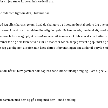
for vil jeg straks købe en halskæde til dig.
 røde sten ligesom den, Philainis har.
hvad jeg ellers har at sige om, hvad du skal gøre og hvordan du skal opføre dig over
har været i de sidste to år, siden din salig far døde. Da han levede, havde vi alt, hv
vem som helst sværge på, at der
aldrig
mere vil komme en kobbersmed som Philinos. Ef
 miner for, og dem klarede vi os for i 7 måneder. Siden har jeg vævet og spundet o
jeg gav dig nok at spise, min kære datter, i forventningen om, at du vil opfylde mi
t du, når du blev gammel nok, sagtens både kunne forsørge mig og klare dig selv, bli
te sammen med dem og gå i seng med dem – mod betaling