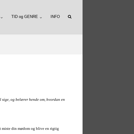
TID og GENRE
INFO
il sige, og belærer hende
om
, hvordan en
t miste din mødom og blive en rigtig