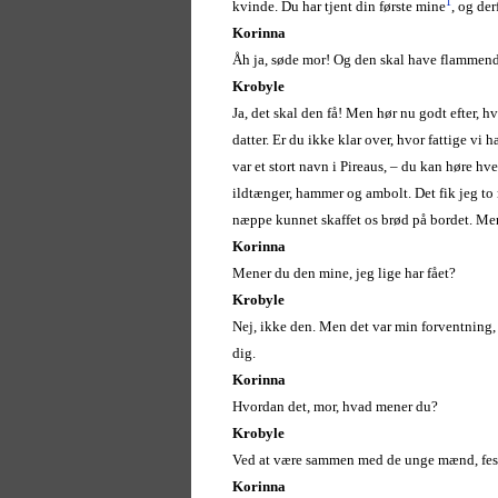
1
kvinde. Du har tjent din første mine
, og der
Korinna
Åh ja, søde mor! Og den skal have flammende
Krobyle
Ja, det skal den få! Men hør nu godt efter, 
datter. Er du ikke klar over, hvor fattige vi 
var et stort navn i Pireaus, – du kan høre h
ildtænger, hammer og ambolt. Det fik jeg to
næppe kunnet skaffet os brød på bordet. Men 
Korinna
Mener du den mine, jeg lige har fået?
Krobyle
Nej, ikke den. Men det var min forventning, a
dig.
Korinna
Hvordan det, mor, hvad mener du?
Krobyle
Ved at være sammen med de unge mænd, fes
Korinna