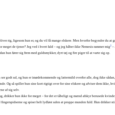
u bliver rig, ligesom hun er, og du vil få mange elskere. Men hvorfor begynder du a
2
 hvor meget de tjener? Jeg ved i hvert fald – og jeg håber ikke Nemesis rammer mig
– 
an hun fører sig frem med guldsmykker, dyrt tøj og fire piger til at varte sig op.
hun ser godt ud, og hun er imødekommende og lattermild overfor alle, dog ikke sådan,
ende. Og så spiller hun sine kort rigtigt over for sine elskere og afviser dem ikke, h
ne af sig selv.
g, drikker hun ikke for meget – for det er tåbeligt og mænd afskyr berusede kvinde
fingerspidserne og spiser helt lydløst uden at proppe munden fuld. Hun drikker sti