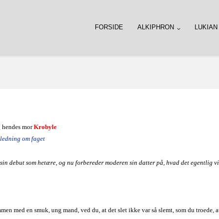
FORSIDE
ALKIPHRON
LUKIAN
 hendes mor
Krobyle
jledning om faget
sin debut som hetære, og nu forbereder moderen sin datter på, hvad det egentlig v
en med en smuk, ung mand, ved du, at det slet ikke var så slemt, som du troede, a