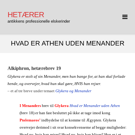
Gå
til
HETÆRER
indhold
antikkens professionelle elskerinder
HVAD ER ATHEN UDEN MENANDER
Alkiphron, hetærebrev 19
Glykera er stolt af sin Menander, men hun bange for, at han skal forlade
hende, og overvejer, hvad hun skal gøre, HVIS han rejser.
– et af tre breve under temaet
Glykera og Menander
I
Menanders
brev til
Glykera
Hvad er Menander uden Athen
(brev 18) er han fast besluttet på ikke at tage imod kong
Ptolemaeos’
indbydelse til at komme til Ægypten.
Glykera
overvejer derimod i sit svar konsekvenserne af begge muligheder:
Hvad nu, hvis han rejser? Hvad nu, hvis han bliver? Hun er i et