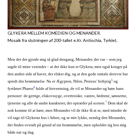
GLYKERA MELLEM KOMEDIEN OG MENANDER.
Mosaik fra slutningen af 200-tallet e.Kr. Antiochia, Tyrkiet.
Men det der gjorde mig så glad dengang, Menander, det var – som jeg
sagde til mine veninder – at det ikke kun er Glykera, men også konger på
den anden side af havet, der elsker dig, og at den gode omtale derovre har
5
spredt din berømmelse. Nu er Ægypten, Nilen, Proteus’ forbjerg
og
6
fyrtårnet Pharos
fulde af forventning, de vil se Menander og høre hans
personer: de gerrige, elskovssyge, overtroiske, vantro, fædrene, sønnerne,
7
tjenerne og alle de andre karakterer, der optræder på scenen.
Dem skal de
nok komme til at høre, men Menander vil de ikke få at se, med mindre de
vil tage til Glykeras hus i Athen, og se
min
lykke, nemlig den Menander,
der findes overalt på grund af sin berømmelse, men opholder sig hos mig
både nat og dag.