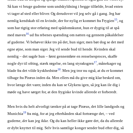
Så kan vi bruge guderne som undskyldning i begge tilfælde, hvad enten
vi tager af sted eller bliver. Og derudover vil jeg selv gå i gang. Jeg har
15
nemlig kendskab til en kvinde, der for nylig er kommet fra Frygien
, og
som har rigtig stor erfaring med spådomskunst, hun er dygtig til at spå
16
med maven
ud fra rebenes spænding om natten og gennem påkaldelser
af guderne. Vi behøver ikke tro på det, hun siger, men bør dog se det med
egne øjne, som man siger. Jeg vil sende bud til hende.
Kvinden skal
nemlig – det sagde hun – først gennemføre en renselsesproces, skaffe
17
nogle dyr til ofring, stærk røgelse, en lang styraksgren
, månekager og
18
blade fra det vilde kyskhedstræ
. Men jeg tror nu også, at du er kommet
tilbage fra Piræus inden da. Men ellers må du give mig klar besked om,
hvor længe det varer, inden du kan se Glykera igen, så jeg kan ile dig i
møde og have sørget for, at den frygiske kvinde allerede er forberedt.
Men hvis du helt alvorligt tænker på at tage Piræus, det lille landgods og
19
Munichia
fra mig, for at jeg efterhånden skal fortrænge det, – ved
guderne,
det
kan jeg ikke. Og du kan heller ikke gøre det, da du allerede
er dybt knyttet til mig. Selv hvis samtlige konger sender bud efter dig, så