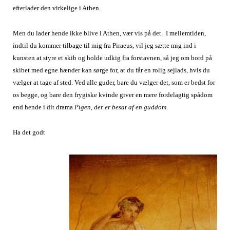
efterlader den virkelige i Athen.
Men du lader hende ikke blive i Athen, vær vis på det. I mellemtiden,
indtil du kommer tilbage til mig fra Piraeus, vil jeg sætte mig ind i
kunsten at styre et skib og holde udkig fra forstavnen, så jeg om bord på
skibet med egne hænder kan sørge for, at du får en rolig sejlads, hvis du
vælger at tage af sted. Ved alle guder, bare du vælger det, som er bedst for
os begge, og bare den frygiske kvinde giver en mere fordelagtig spådom
end hende i dit drama
Pigen, der er besat af en guddom
.
Ha det godt