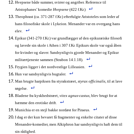
Hvepsene både summer, svirrer og angriber. Reference til
Aristophanes’ komedie
Hvepsene
(422 f.Kr.)
Theophrast (ca. 371-287 f.Kr.) efterfulgte Aristoteles som leder af
hans filosofiske skole i Lykeion. Menander var en overgang hans
elev.
Epikur (341-270 f.Kr.) var grundlægger af den epikuræiske filosofi
og lavede sin skole i Athen i 307 f.Kr. Epikurs skole var også åben
for kvinder og slaver.
Sandsynligvis gjorde Menander og Epikur
militærtjeneste sammen (Strabon 14.1.18).
Frygien ligger i det nordvestlige Lilleasien.
Hun var sandsynligvis bugtaler.
Man brugte harpiksen fra styrakstræet,
styrax officinalis
, til at lave
røgelse.
Bladene fra kyskhedstræet,
vitex agnus-castus
, blev brugt for at
hæmme den erotiske drift.
Munichia er en stejl bakke nordøst for Piraeus.
I dag er der kun bevaret få fragmenter og enkelte citater af disse
Menander-komedier, men Alkiphron har sandsynligvis haft dem til
sin rådighed.