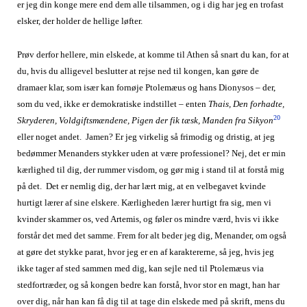
er jeg din konge mere end dem alle tilsammen, og i dig har jeg en trofast
elsker, der holder de hellige løfter.
Prøv derfor hellere, min elskede, at komme til Athen så snart du kan, for at
du, hvis du alligevel beslutter at rejse ned til kongen, kan gøre de
dramaer klar, som især kan fornøje Ptolemæus og hans Dionysos – der,
som du ved, ikke er demokratiske indstillet – enten
Thais, Den forhadte,
20
Skryderen, Voldgiftsmændene, Pigen der fik tæsk, Manden fra Sikyon
eller noget andet. Jamen? Er jeg virkelig så frimodig og dristig, at jeg
bedømmer Menanders stykker uden at være professionel? Nej, det er min
kærlighed til dig, der rummer visdom, og gør mig i stand til at forstå mig
på det. Det er nemlig dig, der har lært mig, at en velbegavet kvinde
hurtigt lærer af sine elskere. Kærligheden lærer hurtigt fra sig, men vi
kvinder skammer os, ved Artemis, og føler os mindre værd, hvis vi ikke
forstår det med det samme. Frem for alt beder jeg dig, Menander, om også
at gøre det stykke parat, hvor jeg er en af karaktererne, så jeg, hvis jeg
ikke tager af sted sammen med dig, kan sejle ned til Ptolemæus via
stedfortræder, og så kongen bedre kan forstå, hvor stor en magt, han har
over dig, når han kan få dig til at tage din elskede med på skrift, mens du