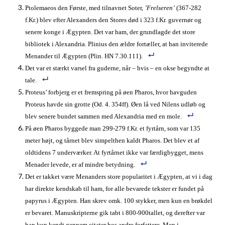
Ptolemaeos den Første, med tilnavnet Soter,
’Frelseren’
(367-282
f.Kr.) blev efter Alexanders den Stores død i 323 f.Kr. guvernør og
senere konge i Ægypten. Det var ham, der grundlagde det store
bibliotek i Alexandria. Plinius den ældre fortæller, at han inviterede
Menander til Ægypten (Plin. HN 7.30.111).
Det var et stærkt varsel fra guderne, når – hvis – en okse begyndte at
tale.
Proteus’ forbjerg er et fremspring på øen Pharos, hvor havguden
Proteus havde sin grotte (Od. 4. 354ff). Øen lå ved Nilens udløb og
blev senere bundet sammen med Alexandria med en mole.
På øen Pharos byggede man 299-279 f.Kr. et fyrtårn, som var 135
meter højt, og tårnet blev simpelthen kaldt Pharos. Det blev et af
oldtidens 7 underværker. At fyrtårnet ikke var færdigbygget, mens
Menader levede, er af mindre betydning.
Det er takket være Menanders store popularitet i Ægypten, at vi i dag
har direkte kendskab til ham, for alle bevarede tekster er fundet på
papyrus i Ægypten. Han skrev omk. 100 stykker, men kun en brøkdel
er bevaret. Manuskripterne gik tabt i 800-900tallet, og derefter var
han kun kendt gennem citater hos andre forfattere. Men i