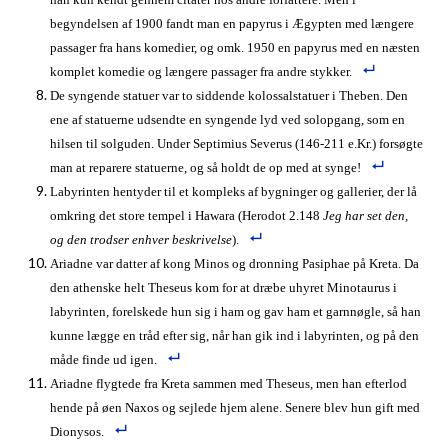
begyndelsen af 1900 fandt man en papyrus i Ægypten med længere
passager fra hans komedier, og omk. 1950 en papyrus med en næsten
komplet komedie og længere passager fra andre stykker.
De syngende statuer var to siddende kolossalstatuer i Theben. Den
ene af statuerne udsendte en syngende lyd ved solopgang, som en
hilsen til solguden. Under Septimius Severus (146-211 e.Kr.) forsøgte
man at reparere statuerne, og så holdt de op med at synge!
Labyrinten hentyder til et kompleks af bygninger og gallerier, der lå
omkring det store tempel i Hawara (Herodot 2.148
Jeg har set den,
og den trodser enhver beskrivelse
).
Ariadne var datter af kong Minos og dronning Pasiphae på Kreta. Da
den athenske helt Theseus kom for at dræbe uhyret Minotaurus i
labyrinten, forelskede hun sig i ham og gav ham et garnnøgle, så han
kunne lægge en tråd efter sig, når han gik ind i labyrinten, og på den
måde finde ud igen.
Ariadne flygtede fra Kreta sammen med Theseus, men han efterlod
hende på øen Naxos og sejlede hjem alene. Senere blev hun gift med
Dionysos.