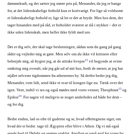
dømmekraft, og det sætter jeg større pris på, Menander, da jeg er bange
for, at det lidenskabelige forhold kun er kortvarigt. For lige så voldsomt
et lidenskabeligt forhold er, lige så let er det at bryde. Men hos dem, der
tager hinanden med på råd, er forholdet sværere at slå i stykker – det er
ikke uden lidenskab, men heller ikke fyldt med uro.
Det er dig selv, der skal tage beslutningen, sådan som du gang på gang
råder og vejleder mig at gøre. Men selv om
du
ikke vil kritisere eller
12
bebrejde mig, så frygter jeg, at de attiske hvepse
vil begynde at svirre
omkring mig overalt, når jeg går ud af mit hus, fordi de mener, at jeg har
stjålet selveste rigdommen fra athenernes by. Så derfor beder jeg dig,
Menander, vent lidt, send ikke et svar til kongen lige nu. Tænk over det
13
igen. Vent, indtil vi ses og også mødes med vores venner, Theophrast
og
14
Epikur
. For sagen vil muligvis se noget anderledes ud både for dem –
og for dig.
Bedre endnu, lad os ofre til guderne og se, hvad offertegnene siger, om
hvad der er bedst: tage til Ægypten eller blive i Athen. Og vi må også
sende bud til Delphi og spørge oraklet. Apollon er også gud for vores by.