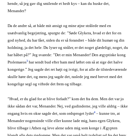
hende, så jeg gav dig smilende et hedt kys – kan du huske det,
Menander?
Da de andre så, at både mit ansigt og mine øjne strålede med en
usædvanlig begejstring, spurgte de: ”Søde Glykera, hvad er det for en
god nyhed, du har fået, siden du er så forandret – både dit humør og din
holdning, ja det hele. Du lyser og stråler, er det noget glædeligt, noget, du
har håbet på?” Jeg svarede: ”Det er min Menander! Den ægyptiske kong
3
Ptolemaeos
har sendt bud efter ham med løftet om så at sige det halve
kongerige.” Jeg sagde det ret højt og ivrigt, for at alle de tilstedeværende
skulle høre det, og mens jeg sagde det, raslede jeg med brevet med det
kongelige segl og viftede det frem og tilbage.
”Hvad, er du glad for at blive forladt?” kom det fra dem. Men det var jo
ikke sådan det var, Menander. Nej, ved gudinderne, jeg ville aldrig – ikke
4
engang hvis en okse sagde det, som ordsproget lyder
– kunne tro, at
Menander nogensinde ville eller kunne lade mig, hans egen Glykera,
blive tilbage i Athen og leve alene uden mig som konge i Ægypten
blandt alle dets rigdomme. Men det var også helt tydeligt ud fra det brev,