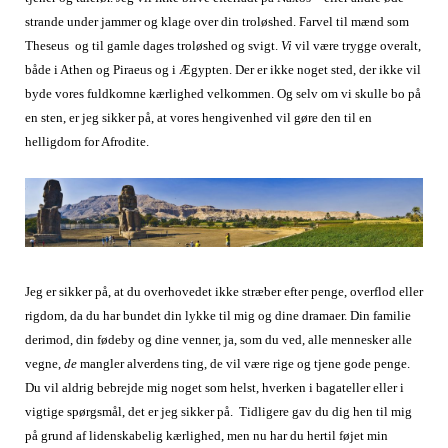
strande under jammer og klage over din troløshed. Farvel til mænd som
Theseus og til gamle dages troløshed og svigt.
Vi
vil være trygge overalt,
både i Athen og Piraeus og i Ægypten. Der er ikke noget sted, der ikke vil
byde vores fuldkomne kærlighed velkommen. Og selv om vi skulle bo på
en sten, er jeg sikker på, at vores hengivenhed vil gøre den til en
helligdom for Afrodite.
Jeg er sikker på, at du overhovedet ikke stræber efter penge, overflod eller
rigdom, da du har bundet din lykke til mig og dine dramaer. Din familie
derimod, din fødeby og dine venner, ja, som du ved, alle mennesker alle
vegne,
de
mangler alverdens ting, de vil være rige og tjene gode penge.
Du vil aldrig bebrejde mig noget som helst, hverken i bagateller eller i
vigtige spørgsmål, det er jeg sikker på. Tidligere gav du dig hen til mig
på grund af lidenskabelig kærlighed, men nu har du hertil føjet min