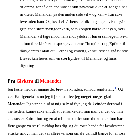
dilemma, for på den ene side er hun pavestolt over, at kongen har
inviteret Menander, på den anden side vil – og kan – hun ikke
leve uden ham. Og hvad vil Athens befolkning sige, hvis de går
glip af de store mængder korn, som kongen har lovet byen, hvis
Menander vil tage imod hans indbydelse? Hun er så meget i tvivl,
at hun foreslår først at spørge vennerne Theophrast og Epikur til
råds, derefter oraklet i Delphi og endelig konsultere en spåkvinde.
Brevet kan læses som en stor hyldest til Menander og hans
digtning.
Fra
Glykera
til
Menander
1
Jeg læste med det samme det brev fra kongen, som du sendte mig
. Og
2
ved Kalligeneia
, som jeg fejrer nu, blev jeg meget, meget glad,
Menander. Jeg var helt ud af mig selv af fryd, og de kvinder, der stod i
nærheden, kunne ikke undgå at bemærke det; min mor var der, og min
ene søster, Eufronion, og en af mine veninder, som du kender; hun har
flere gange været til middag hos dig, og du roste hende for hendes rene
attiske sprog, men det var alligevel som om du var lidt bange for at rose