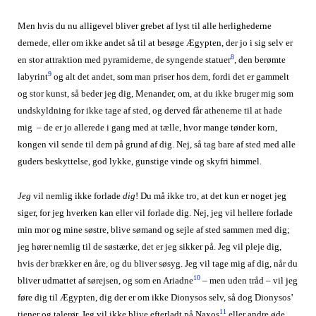
Men hvis du nu alligevel bliver grebet af lyst til alle herlighederne
dernede, eller om ikke andet så til at besøge Ægypten, der jo i sig selv er
8
en stor attraktion med pyramiderne, de syngende statuer
, den berømte
9
labyrint
og alt det andet, som man priser hos dem, fordi det er gammelt
og stor kunst, så beder jeg dig, Menander, om, at du ikke bruger mig som
undskyldning for ikke tage af sted, og derved får athenerne til at hade
mig – de er jo allerede i gang med at tælle, hvor mange tønder korn,
kongen vil sende til dem på grund af dig. Nej, så tag bare af sted med alle
guders beskyttelse, god lykke, gunstige vinde og skyfri himmel.
Jeg
vil nemlig ikke forlade
dig
! Du må ikke tro, at det kun er noget jeg
siger, for jeg hverken kan eller vil forlade dig. Nej, jeg vil hellere forlade
min mor og mine søstre, blive sømand og sejle af sted sammen med dig;
jeg hører nemlig til de søstærke, det er jeg sikker på. Jeg vil pleje dig,
hvis der brækker en åre, og du bliver søsyg. Jeg vil tage mig af dig, når du
10
bliver udmattet af sørejsen, og som en Ariadne
– men uden tråd – vil jeg
føre dig til Ægypten, dig der er om ikke Dionysos selv, så dog Dionysos’
11
tjener og talerør. Jeg vil ikke blive efterladt på Naxos
eller andre øde