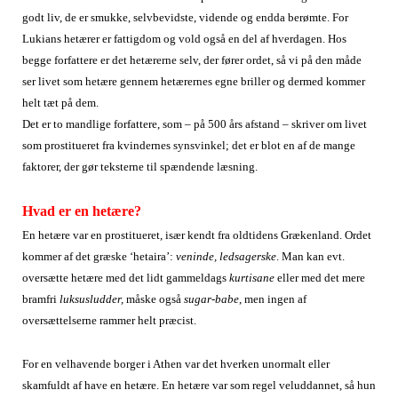
godt liv, de er smukke, selvbevidste, vidende og endda berømte. For
Lukians hetærer er fattigdom og vold også en del af hverdagen. Hos
begge forfattere er det hetærerne selv, der fører ordet, så vi på den måde
ser livet som hetære gennem hetærernes egne briller og dermed kommer
helt tæt på dem.
Det er to mandlige forfattere, som – på 500 års afstand – skriver om livet
som prostitueret fra kvindernes synsvinkel; det er blot en af de mange
faktorer, der gør teksterne til spændende læsning.
Hvad er en hetære?
En hetære var en prostitueret, især kendt fra oldtidens Grækenland. Ordet
kommer af det græske ‘hetaira’:
veninde, ledsagerske
. Man kan evt.
oversætte hetære med det lidt gammeldags
kurtisan
e
eller med det mere
bramfri
luksusludder,
måske også
sugar-babe
, men ingen af
oversættelserne rammer helt præcist.
For en velhavende borger i Athen var det hverken unormalt eller
skamfuldt af have en hetære. En hetære var som regel veluddannet, så hun