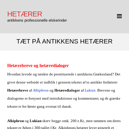
Gå
til
HETÆRER
indhold
antikkens professionelle elskerinder
TÆT PÅ ANTIKKENS HETÆRER
Hetærebreve og hetæredialoger
Hvordan levede og tænkte de prostituerede i antikkens Grækenland? Det
giver denne webside et indblik i gennem tekster af to antikke forfattere:
Hetærebreve
af
Alkiphron
og
Hetæredialoger
af
Lukian
. Brevene og
dialogerne er forsynet med introduktioner og kommentarer, og de græske
tekster er for første gang oversat til dansk.
Alkiphron
og
Lukian
skrev begge omk. 200 e.Kr., men rammen om deres
tekster er Athen i 300-tallet f.Kr. Alkiphrons hetærer lever generelt et