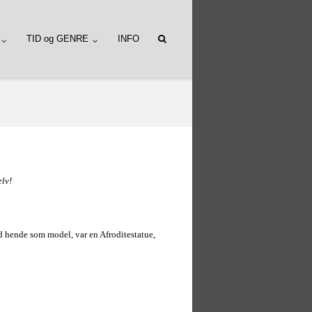
TID og GENRE
INFO
elv!
d hende som model, var en Afroditestatue,