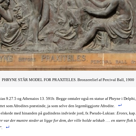
PHRYNE STÅR MODEL FOR PRAXITELES. Bronzerelief af Percival Ball, 1900
as 9.27.5 og Athenaios 13. 591b. Begge omtaler også en statue af Phryne i Delphi, 
et som Afrodites præstinde, ja som selve den legemliggjorte Afrodite.
man elskede med hinanden på gudindens indviede jord, fx Pseudo-Lukian:
Erotes
, ka
var der muntre steder at ligge for dem, der ville holde selskab …. en større flok l
”.