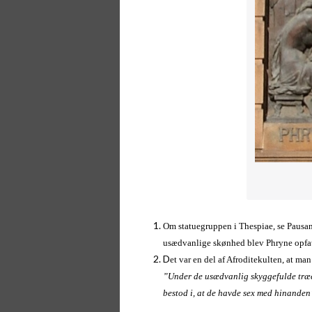
Om statuegruppen i Thespiae, se Pausani
usædvanlige skønhed blev Phryne opfatt
D
et var en del af Afroditekulten, at 
”Under de usædvanlig skyggefulde træer 
bestod i, at de havde sex med hinanden