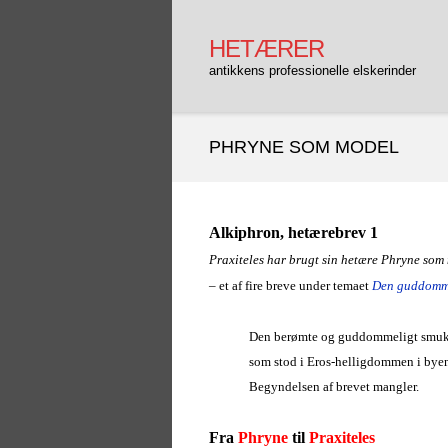
Gå
til
HETÆRER
indhold
antikkens professionelle elskerinder
PHRYNE SOM MODEL
Alkiphron, hetærebrev 1
Praxiteles har brugt sin hetære Phryne som
– e
t af fire breve under temaet
Den guddomm
Den berømte og guddommeligt smu
som stod i Eros-helligdommen i byen
Begyndelsen af brevet mangler.
Fra
Phryne
til
Praxiteles