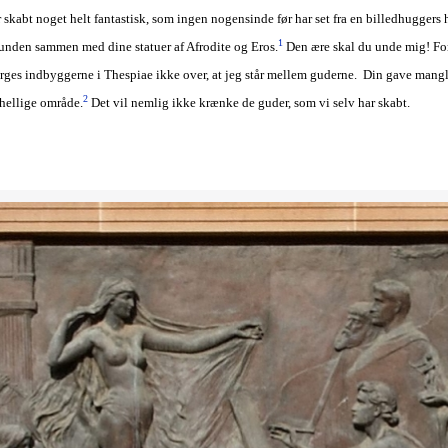
skabt noget helt fantastisk, som ingen nogensinde før har set fra en billedhuggers 
1
 lunden sammen med dine statuer af Afrodite og Eros.
Den ære skal du unde mig! For 
arges indbyggerne i Thespiae ikke over, at jeg står mellem guderne. Din gave mangl
2
 hellige område.
Det vil nemlig ikke krænke de guder, som vi selv har skabt.