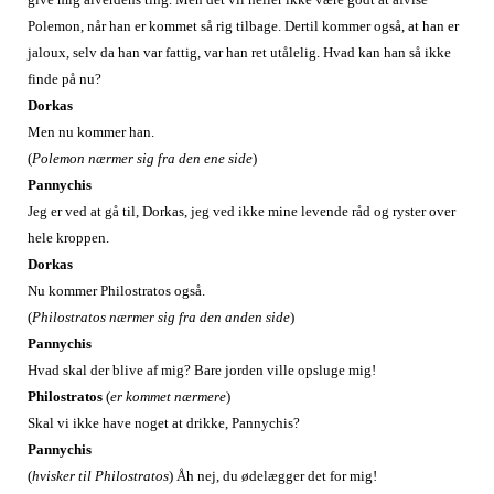
Polemon, når han er kommet så rig tilbage. Dertil kommer også, at han er
jaloux, selv da han var fattig, var han ret utålelig. Hvad kan han så ikke
finde på nu?
Dorkas
Men nu kommer han.
(
Polemon nærmer sig fra den ene side
)
Pannychis
Jeg er ved at gå til, Dorkas, jeg ved ikke mine levende råd og ryster over
hele kroppen.
Dorkas
Nu kommer Philostratos også.
(
Philostratos nærmer sig fra den anden side
)
Pannychis
Hvad skal der blive af mig? Bare jorden ville opsluge mig!
Philostratos
(
er kommet nærmere
)
Skal vi ikke have noget at drikke, Pannychis?
Pannychis
(
hvisker til Philostratos
)
Åh nej, du ødelægger det for mig!