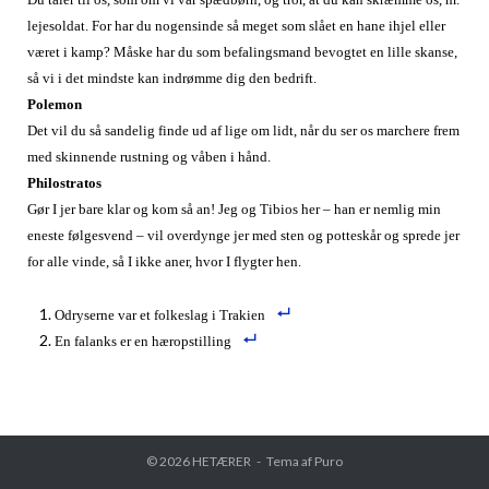
lejesoldat. For har du nogensinde så meget som slået en hane ihjel eller
været i kamp? Måske har du som befalingsmand bevogtet en lille skanse,
så vi i det mindste kan indrømme dig den bedrift.
Polemon
Det vil du så sandelig finde ud af lige om lidt, når du ser os marchere frem
med skinnende rustning og våben i hånd.
Philostratos
Gør I jer bare klar og kom så an! Jeg og Tibios her – han er nemlig min
eneste følgesvend – vil overdynge jer med sten og potteskår og sprede jer
for alle vinde, så I ikke aner, hvor I flygter hen.
Odryserne var et folkeslag i Trakien
En falanks er en hæropstilling
© 2026
HETÆRER
Tema af
Puro