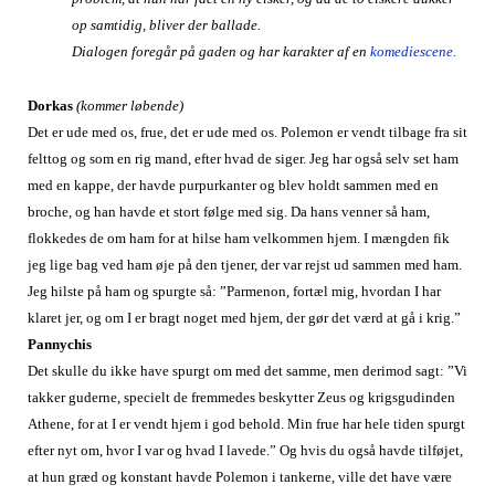
op samtidig, bliver der ballade.
Dialogen foregår på gaden og har karakter af en
komediescene.
Dorkas
(kommer løbende)
Det er ude med os, frue, det er ude med os. Polemon er vendt tilbage fra sit
felttog og som en rig mand, efter hvad de siger. Jeg har også selv set ham
med en kappe, der havde purpurkanter og blev holdt sammen med en
broche, og han havde et stort følge med sig. Da hans venner så ham,
flokkedes de om ham for at hilse ham velkommen hjem. I mængden fik
jeg lige bag ved ham øje på den tjener, der var rejst ud sammen med ham.
Jeg hilste på ham og spurgte så: ”Parmenon, fortæl mig, hvordan I har
klaret jer, og om I er bragt noget med hjem, der gør det værd at gå i krig.”
Pannychis
Det skulle du ikke have spurgt om med det samme, men derimod sagt: ”Vi
takker guderne, specielt de fremmedes beskytter Zeus og krigsgudinden
Athene, for at I er vendt hjem i god behold. Min frue har hele tiden spurgt
efter nyt om, hvor I var og hvad I lavede.” Og hvis du også havde tilføjet,
at hun græd og konstant havde Polemon i tankerne, ville det have være