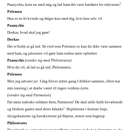
1
Pannychis, kom nu med mig og lad ham dér være hærfører for odryserne
.
Polemon
Hun er en fri kvinde og følger kun med dig, hvis hun selv vil.
Pannychis
Dorkas, hvad skal jeg gøre!
Dorkas
Det er bedst at gå ind. Så vred som Polemon er, kan du ikke være sammen
med ham, og jalousien vil gøre ham endnu mere ophidset.
Pannychis
(vender sig mod Philostratos)
Hvis du vil, så lad os gå ind, Philostratos.
Polemon
Men jeg advarer jer: I dag bliver sidste gang I drikker sammen, ellers har
min træning i at dræbe været til ingen verdens nytte.
(v
ender sig mod Parmenon
)
Før mine trakiske soldater frem, Parmenon! De skal stille fuldt bevæbnede
2
og blokere gaden med deres falanks
. Hoplitterne i forreste linje,
slyngekasterne og bueskytterne på fløjene, resten som bagtrop.
Philostratos
Du taler til os, som om vi var spædbørn, og tror, at du kan skræmme os, hr.