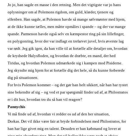
Jo jo, han sagde en masse i den retning. Men det vigtigste var jo hans
oplysninger om al Polemons rigdom, om guld, klæder, tjenere og
elfenben. Han sagde, at Polemon havde så mange sølvmønter med hjem,
at de ikke kunne tælles, men måtte opmåles i spande – og der var mange
spande. Parmenon havde også selv en kæmpestor ring på sin lillefinger,
en polygonring, hvor der var indlagt en trefarvet juvel, hvis øverste lag
var rødt. Jeg gik igen, da han ville til at fortælle alle detaljer om, hvordan
de krydsede Halysfloden, og hvordan de dræbte, en mand, der hed
Tiridas, og hvordan Polemon udmærkede sig i kampen mod Pisiderne.
Jeg skyndte mig hjem for at fortælle dig det hele, så du kunne forberede
dig på situationen.
For hvis Polemon kommer – og det gør han helt sikkert, når han har rystet
sine bekendte af sig – og ved et par spørgsmål finder ud af, at Philostratos
er i dit hus, hvordan tro du så han vil reagere?
Pannychis
Vi må finde ud af, hvordan vi redder os ud af den her situation,
Dorkas. Det vil ikke være fair at bryde forbindelsen med Philostratos, for
han har lige givet mig en talent. Desuden er han købmand og lover at
give mig alverdens ting. Men det vil heller ikke være godt at afvise