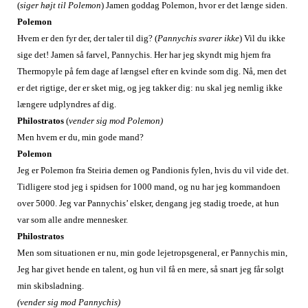
(
siger
højt
til
Polemon
)
Jamen goddag Polemon, hvor er det længe siden.
Polemon
Hvem er den fyr der, der taler til dig? (
Pannychis svarer ikke
) Vil du ikke
sige det! Jamen så farvel, Pannychis. Her har jeg skyndt mig hjem fra
Thermopyle på fem dage af længsel efter en kvinde som dig. Nå, men det
er det rigtige, der er sket mig, og jeg takker dig: nu skal jeg nemlig ikke
længere udplyndres af dig.
Philostratos
(
vender sig mod Polemon)
Men hvem er du, min gode mand?
Polemon
Jeg er Polemon fra Steiria demen og Pandionis fylen, hvis du vil vide det.
Tidligere stod jeg i spidsen for 1000 mand, og nu har jeg kommandoen
over 5000. Jeg var Pannychis’ elsker, dengang jeg stadig troede, at hun
var som alle andre mennesker.
Philostratos
Men som situationen er nu, min gode lejetropsgeneral, er Pannychis min,
Jeg har givet hende en talent, og hun vil få en mere, så snart jeg får solgt
min skibsladning.
(vender sig mod Pannychis)