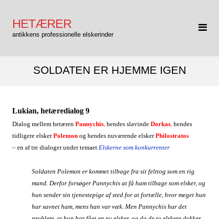
Gå
til
HETÆRER
indhold
antikkens professionelle elskerinder
SOLDATEN ER HJEMME IGEN
Lukian, hetæredialog 9
Dialog mellem hetæren
Pannychis
,
hendes slavinde
Dorkas
,
hendes
tidligere elsker
Polemon
og hendes nuværende elsker
Philostratos
– en af tre dialoger under temaet
Elskerne som konkurrenter
Soldaten Polemon er kommet tilbage fra sit felttog som en rig
mand. Derfor forsøger Pannychis at få ham tilbage som elsker, og
hun sender sin tjenestepige af sted for at fortælle, hvor meget hun
har savnet ham, mens han var væk. Men Pannychis har det
problem, at hun har fået en ny elsker, og da de to elskere dukker