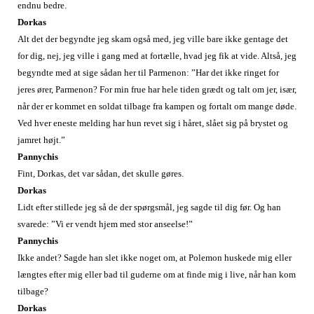
endnu bedre.
Dorkas
Alt det der begyndte jeg skam også med, jeg ville bare ikke gentage det
for dig, nej, jeg ville i gang med at fortælle, hvad jeg fik at vide. Altså, jeg
begyndte med at sige sådan her til Parmenon: ”Har det ikke ringet for
jeres ører, Parmenon? For min frue har hele tiden grædt og talt om jer, især,
når der er kommet en soldat tilbage fra kampen og fortalt om mange døde.
Ved hver eneste melding har hun revet sig i håret, slået sig på brystet og
jamret højt.”
Pannychis
Fint, Dorkas, det var sådan, det skulle gøres.
Dorkas
Lidt efter stillede jeg så de der spørgsmål, jeg sagde til dig før. Og han
svarede: ”Vi er vendt hjem med stor anseelse!”
Pannychis
Ikke andet? Sagde han slet ikke noget om, at Polemon huskede mig eller
længtes efter mig eller bad til guderne om at finde mig i live, når han kom
tilbage?
Dorkas